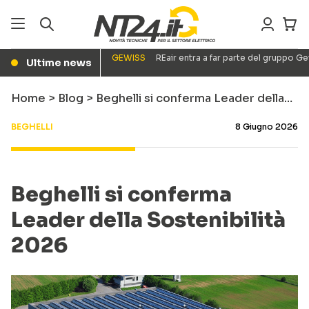
GEWISS
REair entra a far parte del gruppo G
Ultime news
●
Home
>
Blog
>
Beghelli si conferma Leader della…
BEGHELLI
8 Giugno 2026
Beghelli si conferma
Leader della Sostenibilità
2026