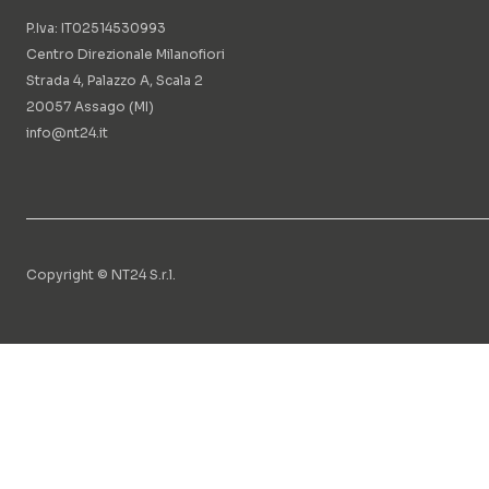
P.Iva: IT02514530993
Centro Direzionale Milanofiori
Strada 4, Palazzo A, Scala 2
20057 Assago (MI)
info@nt24.it
Copyright © NT24 S.r.l.