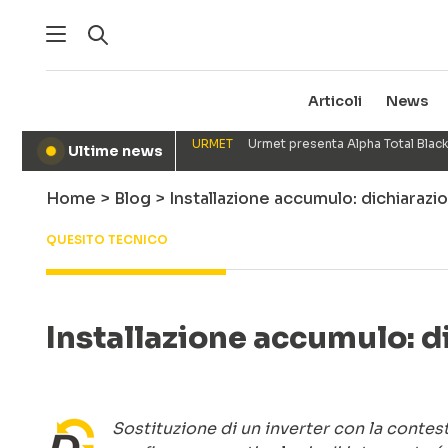
Articoli
News
URMET
Urmet presenta Alpha Total Black
Ultime news
●
Home
>
Blog
>
Installazione accumulo: dichiarazi
QUESITO TECNICO
Installazione accumulo: d
Sostituzione di un inverter con la contes