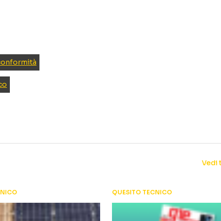
 conformità
co
Vedi 
CNICO
QUESITO TECNICO