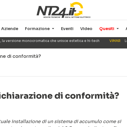
Aziende
Formazione
Eventi
Video
Quesiti
, la versione monocromatica che unisce estetica e hi-tech
VIMAR
L
one di conformità?
ichiarazione di conformità?
tuale installazione di un sistema di accumulo come si