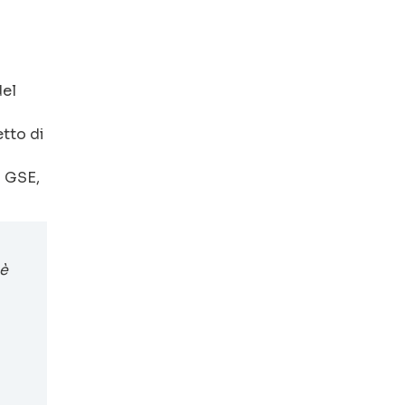
del
etto di
l GSE,
 è