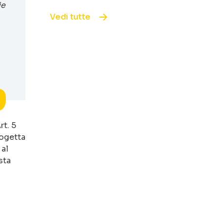
ie
Vedi tutte
rt. 5
rogetta
 al
sta