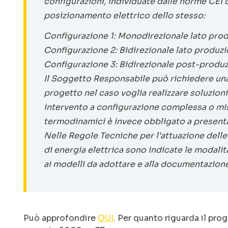
configurazioni, individuate dalle norme CEI ch
posizionamento elettrico dello stesso:
Configurazione 1: Monodirezionale lato pro
Configurazione 2: Bidirezionale lato produzi
Configurazione 3: Bidirezionale post-produz
Il Soggetto Responsabile può richiedere una
progetto nel caso voglia realizzare soluzion
intervento a configurazione complessa o mista
termodinamici è invece obbligato a presentar
Nelle Regole Tecniche per l’attuazione delle
di energia elettrica sono indicate le modalità
ai modelli da adottare e alla documentazione
Può approfondire
QUI
. Per quanto riguarda il prog