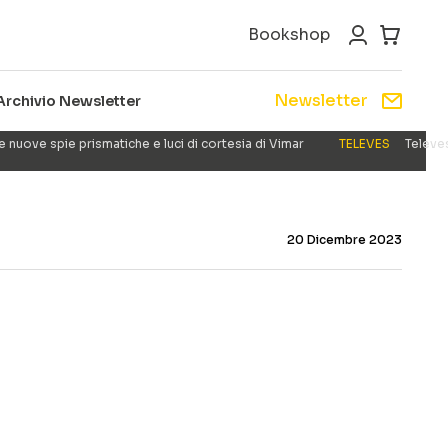
Bookshop
Newsletter
Archivio Newsletter
e nuove spie prismatiche e luci di cortesia di Vimar
TELEVES
Televes
20 Dicembre 2023