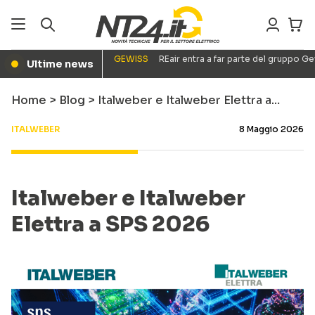
GEWISS
REair entra a far parte del gruppo G
Ultime news
●
Home
>
Blog
>
Italweber e Italweber Elettra a…
ITALWEBER
8 Maggio 2026
Italweber e Italweber
Elettra a SPS 2026