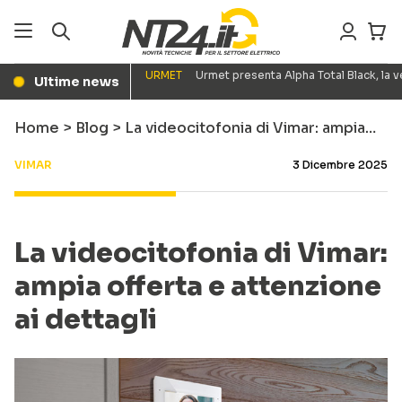
URMET
Urmet presenta Alpha Total Black, la
Ultime news
●
Home
>
Blog
>
La videocitofonia di Vimar: ampia…
VIMAR
3 Dicembre 2025
La videocitofonia di Vimar:
ampia offerta e attenzione
ai dettagli