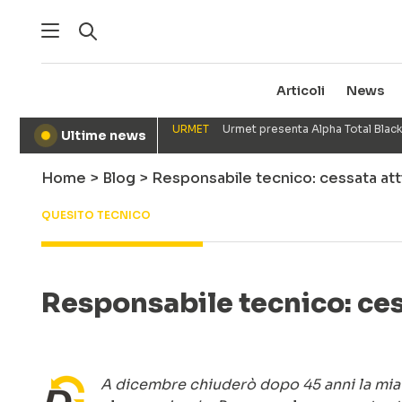
Articoli
News
URMET
Urmet presenta Alpha Total Black
Ultime news
●
Home
>
Blog
>
Responsabile tecnico: cessata att
QUESITO TECNICO
Responsabile tecnico: cess
A dicembre chiuderò dopo 45 anni la mia 