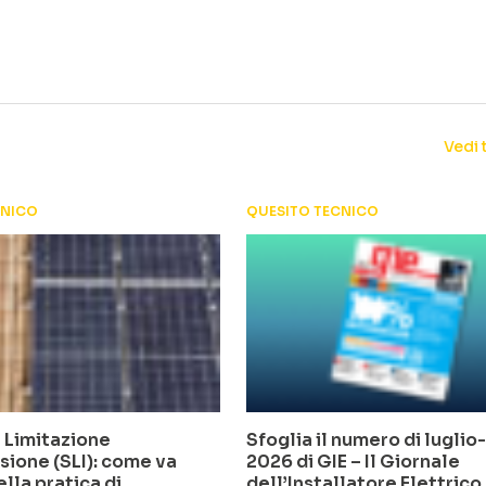
Vedi 
CNICO
QUESITO TECNICO
 Limitazione
Sfoglia il numero di lugli
sione (SLI): come va
2026 di GIE – Il Giornale
ella pratica di
dell’Installatore Elettrico