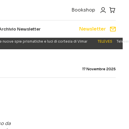
Bookshop
Newsletter
Archivio Newsletter
e nuove spie prismatiche e luci di cortesia di Vimar
TELEVES
Televes
17 Novembre 2025
co da