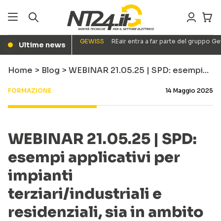
GEWISS
REair entra a far parte del gruppo G
Ultime news
●
Home
>
Blog
>
WEBINAR 21.05.25 | SPD: esempi…
FORMAZIONE
14 Maggio 2025
WEBINAR 21.05.25 | SPD:
esempi applicativi per
impianti
terziari/industriali e
residenziali, sia in ambito