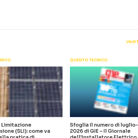
Vedi 
CNICO
QUESITO TECNICO
 Limitazione
Sfoglia il numero di lugli
sione (SLI): come va
2026 di GIE – Il Giornale
ella pratica di
dell’Installatore Elettrico