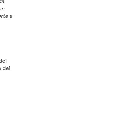
da
on
arte e
del
o del