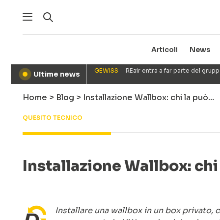
Articoli
News
GEWISS
REair entra a far parte del gru
Ultime news
●
Home
>
Blog
>
Installazione Wallbox: chi la può…
QUESITO TECNICO
Installazione Wallbox: chi
Installare una wallbox in un box privato, 