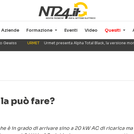
Aziende
Formazione
Eventi
Video
Quesiti
ppo Gewiss
URMET
Urmet presenta Alpha Total Black, la versione mo
 la può fare?
che è in grado di arrivare sino a 20 kW AC di ricarica ma