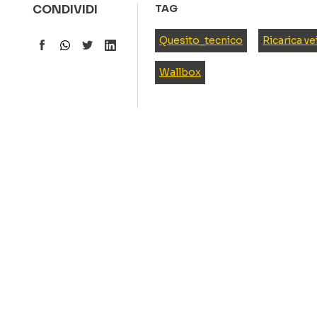
CONDIVIDI
TAG
Quesito_tecnico
Ricarica vei
Wallbox