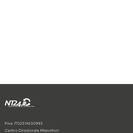
P.Iva: IT02514530993
Centro Direzionale Milanofiori