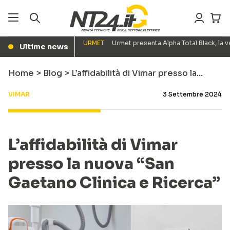
URMET
Urmet presenta Alpha Total Black, la
Ultime news
●
Home
>
Blog
>
L’affidabilità di Vimar presso la…
VIMAR
3 Settembre 2024
L’affidabilità di Vimar
presso la nuova “San
Gaetano Clinica e Ricerca”