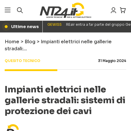
GEWISS
REair entra a far parte del gruppo G
Ultime news
●
Home
>
Blog
>
Impianti elettrici nelle gallerie
stradali:…
QUESITO TECNICO
31 Maggio 2024
Impianti elettrici nelle
gallerie stradali: sistemi di
protezione dei cavi