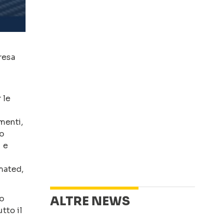
resa
 le
menti,
co
i e
mated,
lo
ALTRE NEWS
tto il