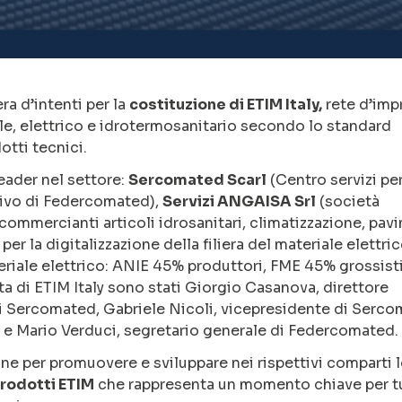
ra d’intenti per la
costituzione di ETIM Italy,
rete d’imp
dile, elettrico e idrotermosanitario secondo lo standard
otti tecnici.
leader nel settore:
Sercomated Scarl
(Centro servizi per
ativo di Federcomated),
Servizi ANGAISA Srl
(società
mmercianti articoli idrosanitari, climatizzazione, pavi
 per la digitalizzazione della filiera del materiale elettri
teriale elettrico: ANIE 45% produttori, FME 45% grossist
a di ETIM Italy sono stati Giorgio Casanova, direttore
di Sercomated, Gabriele Nicoli, vicepresidente di Serco
 e Mario Verduci, segretario generale di Federcomated.
ne per promuovere e sviluppare nei rispettivi comparti 
prodotti ETIM
che rappresenta un momento chiave per tu