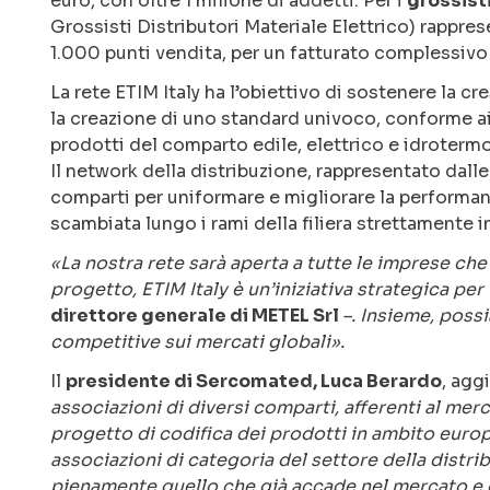
euro, con oltre 1 milione di addetti. Per i
grossisti
Grossisti Distributori Materiale Elettrico) rappres
1.000 punti vendita, per un fatturato complessivo 
La rete ETIM Italy ha l’obiettivo di sostenere la cr
la creazione di uno standard univoco, conforme ai m
prodotti del comparto edile, elettrico e idrotermo
Il network della distribuzione, rappresentato dalle
comparti per uniformare e migliorare la performance
scambiata lungo i rami della filiera strettamente i
«La nostra rete sarà aperta a tutte le imprese c
progetto, ETIM Italy è un’iniziativa strategica per
direttore generale di METEL Srl
–. Insieme, possi
competitive sui mercati globali».
Il
presidente di Sercomated, Luca Berardo
, agg
associazioni di diversi comparti, afferenti al merc
progetto di codifica dei prodotti in ambito europ
associazioni di categoria del settore della distrib
pienamente quello che già accade nel mercato e ch