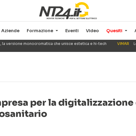
Aziende
Formazione
Eventi
Video
Quesiti
, la versione monocromatica che unisce estetica e hi-tech
VIMAR
L
mpresa per la digitalizzazione
mosanitario