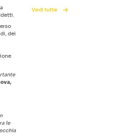
ca
Vedi tutte
detti.
verso
di, dei
zione
rtante
ova,
un
ra le
pecchia