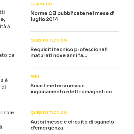
NORME CEI
tti
Norme CEI pubblicate nel mese di
e,
luglio 2014
ità a
QUESITO TECNICO
Requisiti tecnico professionali
tato da
maturati nove anni fa…
ANIE
ia è
Smart meters: nessun
 al
inquinamento elettromagnetico
ionale
QUESITO TECNICO
Autorimesse e circuito di sgancio
i
d’emergenza