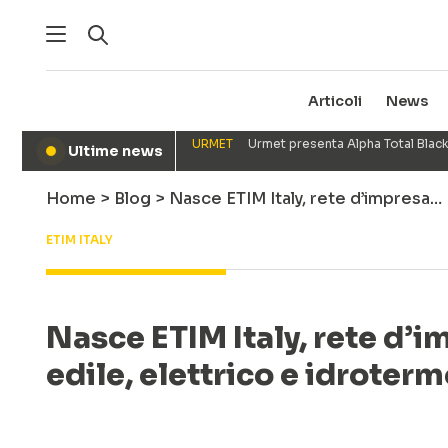
Articoli
News
URMET
Urmet presenta Alpha Total Black
Ultime news
●
Home
>
Blog
>
Nasce ETIM Italy, rete d’impresa…
ETIM ITALY
Nasce ETIM Italy, rete d’i
edile, elettrico e idroter