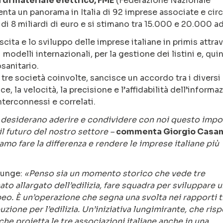
 di materiale elettrico, FME
(Federazione Nazionale
enta un panorama in Italia di 92 imprese associate e cir
di 8 miliardi di euro e si stimano tra 15.000 e 20.000 ad
escita e lo sviluppo delle imprese italiane in primis attra
odelli internazionali, per la gestione dei listini e, quin
sanitario.
 tre società coinvolte, sancisce un accordo tra i diversi
, la velocità, la precisione e l’affidabilità dell’informa
nterconnessi e correlati.
he desiderano aderire e condividere con noi questo impo
 il futuro del nostro settore –
commenta Giorgio Casan
amo fare la differenza e rendere le imprese italiane più
iunge:
«Penso sia un momento storico che vede tre
ato allargato dell’edilizia, fare squadra per sviluppare 
eo. È un’operazione che segna una svolta nei rapporti t
uzione per l’edilizia. Un’iniziativa lungimirante, che ris
e proietta le tre associazioni italiane anche in una