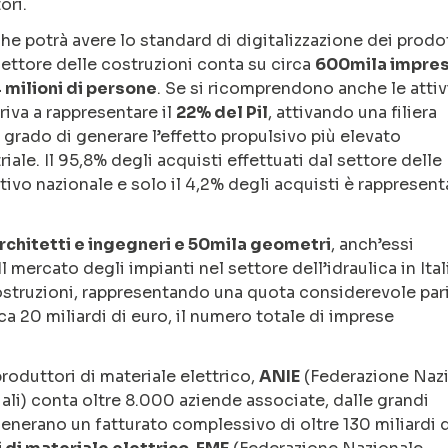
ori.
 che potrà avere lo standard di digitalizzazione dei prodo
l settore delle costruzioni conta su circa
600mila impres
4 milioni di persone
. Se si ricomprendono anche le attiv
riva a rappresentare il
22% del Pil
, attivando una filiera
in grado di generare l’effetto propulsivo più elevato
riale. Il 95,8% degli acquisti effettuati dal settore delle
tivo nazionale e solo il 4,2% degli acquisti è rappresen
rchitetti e ingegneri e 50mila geometri
, anch’essi
l mercato degli impianti nel settore dell’idraulica in Ital
ostruzioni, rappresentando una quota considerevole pari
ca 20 miliardi di euro, il numero totale di imprese
produttori di materiale elettrico,
ANIE
(Federazione Naz
ali) conta oltre 8.000 aziende associate, dalle grandi
enerano un fatturato complessivo di oltre 130 miliardi d