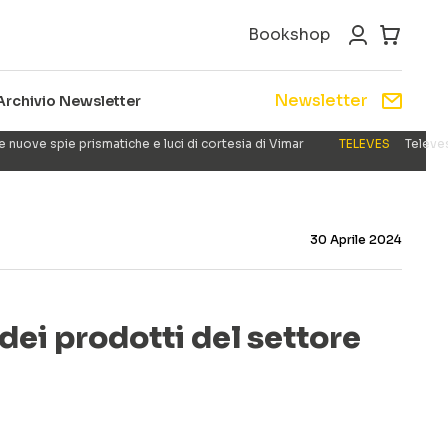
Bookshop
Newsletter
Archivio Newsletter
e nuove spie prismatiche e luci di cortesia di Vimar
TELEVES
Televes
30 Aprile 2024
 dei prodotti del settore