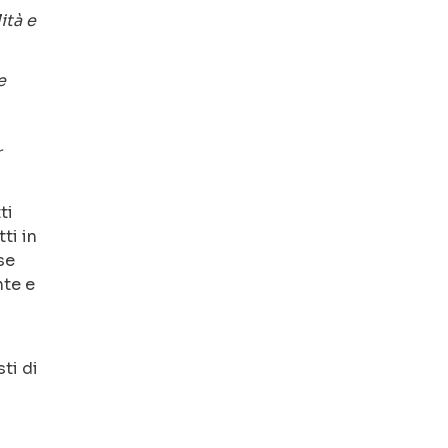
ità e
e
r
ti
ti in
se
nte e
ti di