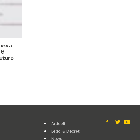
nuova
ti
futuro
Articoli
Leggi & Decreti
News