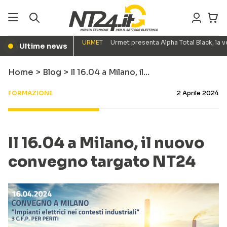
URMET
Urmet presenta Alpha Total Black, la
Ultime news
●
Home
>
Blog
>
Il 16.04 a Milano, il…
FORMAZIONE
2 Aprile 2024
Il 16.04 a Milano, il nuovo
convegno targato NT24