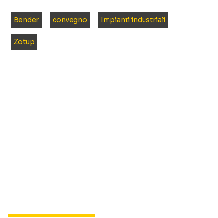
Bender
convegno
Impianti industriali
Zotup