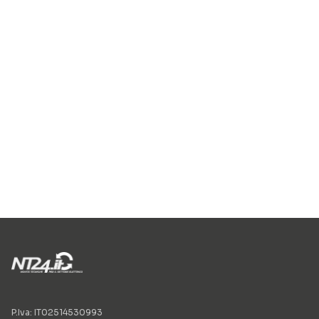
P.Iva: IT02514530993