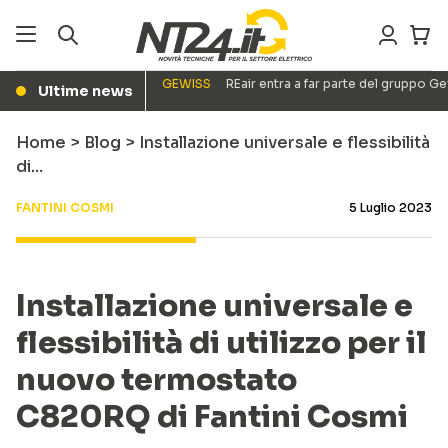
GEWISS
REair entra a far parte del gruppo G
Ultime news
●
Home
>
Blog
>
Installazione universale e flessibilità
di…
FANTINI COSMI
5 Luglio 2023
Installazione universale e
flessibilità di utilizzo per il
nuovo termostato
C820RQ di Fantini Cosmi