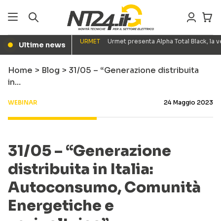
URMET
Urmet presenta Alpha Total Black, la
Ultime news
●
Home
>
Blog
>
31/05 – “Generazione distribuita
in…
WEBINAR
24 Maggio 2023
31/05 – “Generazione
distribuita in Italia:
Autoconsumo, Comunità
Energetiche e