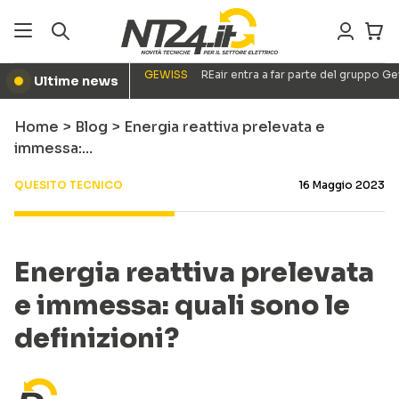
GEWISS
REair entra a far parte del gruppo G
Ultime news
●
Home
>
Blog
>
Energia reattiva prelevata e
immessa:…
QUESITO TECNICO
16 Maggio 2023
Energia reattiva prelevata
e immessa: quali sono le
definizioni?