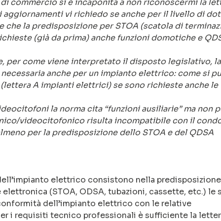
 di commercio si è incaponita a non riconoscermi la lett
 aggiornamenti vi richiedo se anche per il livello di do
re che la predisposizione per STOA (scatola di terminaz
o richieste (già da prima) anche funzioni domotiche e QD
e, per come viene interpretato il disposto legislativo, la
ti necessaria anche per un impianto elettrico: come si p
(lettera A impianti elettrici) se sono richieste anche le
ideocitofoni la norma cita “funzioni ausiliarie” ma non pe
fonico/videocitofonico risulta incompatibile con il con
 almeno per la predisposizione dello STOA e del QDSA
dell’impianto elettrico consistono nella predisposizione
e elettronica (STOA, ODSA, tubazioni, cassette, etc.) le 
nformità dell’impianto elettrico con le relative
er i requisiti tecnico professionali è sufficiente la letter