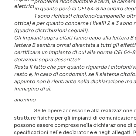
problema riconducibile a terzi, la camera
in quanto però la CEI 64-8 ha subito degli
1 sono richiesti citofono/campanello olt
ottica) e per quanto concerne i livelli 2 e 3 son
(quadro distribuzioni segnali).
Gli impianti sopra citati fanno capo alla lettera B 
lettera B sembra ormai diventata a tutti gli effet
certificare un impianto di cui alla norma CEI 64-8 
dotazioni sopra descritte?
Resta il fatto che per quanto riguarda i citofoni/v
resto e, in caso di condomini, se il sistema cito
appunto non è rientrante nella dichiarazione ma
immagino di sì.
anonimo
Se le opere accessorie alla realizzazione 
strutture fisiche per gli impianti di comunicazion
possono essere comprese nella dichiarazione di co
specificazioni nelle declaratorie e negli allegati. P