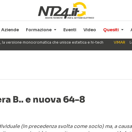
Aziende
Formazione
Eventi
Video
Quesiti
, la versione monocromatica che unisce estetica e hi-tech
VIMAR
L
era B.. e nuova 64-8
ndividuale (in precedenza svolta come socio) ma, a causa