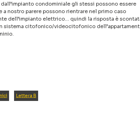
o dall’impianto condominiale gli stessi possono essere
o e a nostro parere possono rientrare nel primo caso
te dell’impianto elettrico… quindi la risposta è scontat
 un sistema citofonico/videocitofonico dell’appartamen
minio.
nici
Lettera B