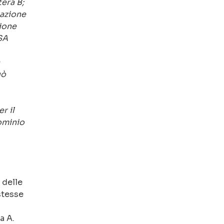
era B;
tazione
ione
SA
uò
r il
dominio
 delle
stesse
a A.