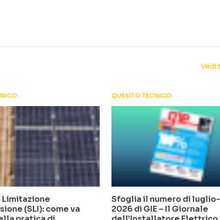
Vedi 
CNICO
QUESITO TECNICO
 Limitazione
Sfoglia il numero di lugli
sione (SLI): come va
2026 di GIE – Il Giornale
ella pratica di
dell’Installatore Elettrico