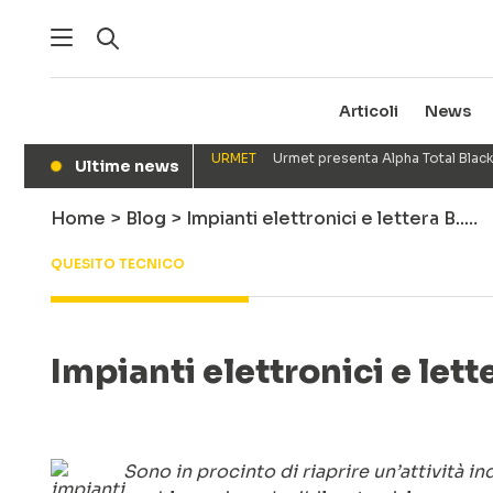
Articoli
News
URMET
Urmet presenta Alpha Total Black
Ultime news
●
Home
>
Blog
>
Impianti elettronici e lettera B..…
QUESITO TECNICO
Impianti elettronici e lett
Sono in procinto di riaprire un’attività i