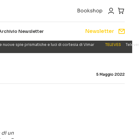
Bookshop
Newsletter
Archivio Newsletter
e nuove spie prismatiche e luci di cortesia di Vimar
TELEVES
Televes
5 Maggio 2022
 di un