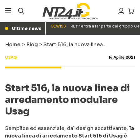
GEWISS
REair entra a far parte del gruppo G
Ultime news
●
Home
>
Blog
>
Start 516, la nuova linea…
USAG
14 Aprile 2021
Start 516, la nuova linea di
arredamento modulare
Usag
Semplice ed essenziale, dal design accattivante,
la
nuova linea di arredamento Start 516 di Usag è