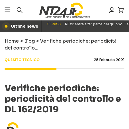
GEWISS
REair entra a far parte del gruppo G
Ultime news
●
Home
>
Blog
>
Verifiche periodiche: periodicità
del controllo…
QUESITO TECNICO
25 Febbraio 2021
Verifiche periodiche:
periodicità del controllo e
DL 162/2019