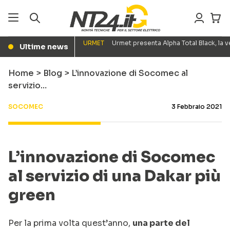
URMET
Urmet presenta Alpha Total Black, la
Ultime news
●
Home
>
Blog
>
L’innovazione di Socomec al
servizio…
SOCOMEC
3 Febbraio 2021
L’innovazione di Socomec
al servizio di una Dakar più
green
Per la prima volta quest’anno,
una parte del