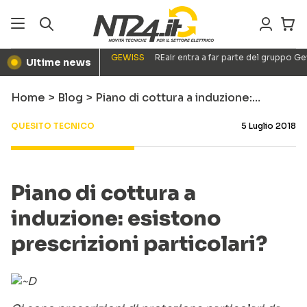
GEWISS
REair entra a far parte del gruppo G
Ultime news
●
Home
>
Blog
>
Piano di cottura a induzione:…
QUESITO TECNICO
5 Luglio 2018
Piano di cottura a
induzione: esistono
prescrizioni particolari?