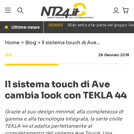
GEWISS
REair entra a far parte del gruppo G
Ultime news
●
Home
>
Blog
>
Il sistema touch di Ave…
AVE
26 Gennaio 2018
Il sistema touch di Ave
cambia look con TEKLA 44
Grazie al suo design minimal, alla completezza di
gamma e alla tecnologia integrata, la serie civile
TEKLA 44 si adatta perfettamente al
completamento del sistema Ave Touch. Una