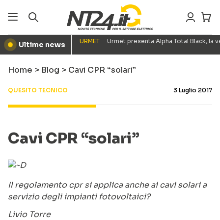
URMET
Urmet presenta Alpha Total Black, la
Ultime news
●
Home
>
Blog
>
Cavi CPR “solari”
QUESITO TECNICO
3 Luglio 2017
Cavi CPR “solari”
Il regolamento cpr si applica anche ai cavi solari a
servizio degli impianti fotovoltaici?
Livio Torre