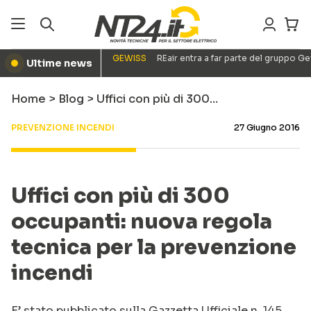
GEWISS
REair entra a far parte del gruppo G
Ultime news
●
Home
>
Blog
>
Uffici con più di 300…
PREVENZIONE INCENDI
27 Giugno 2016
Uffici con più di 300
occupanti: nuova regola
tecnica per la prevenzione
incendi
E’ stato pubblicato sulla Gazzetta Ufficiale n. 145