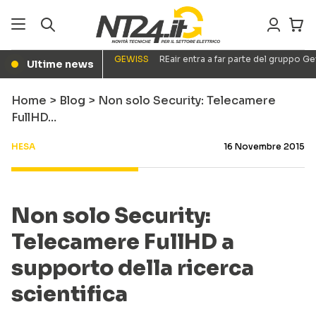
GEWISS
REair entra a far parte del gruppo G
Ultime news
●
Home
>
Blog
>
Non solo Security: Telecamere
FullHD…
HESA
16 Novembre 2015
Non solo Security:
Telecamere FullHD a
supporto della ricerca
scientifica