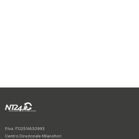
P.Iva: IT02514530993
Centro Direzionale Milanofiori