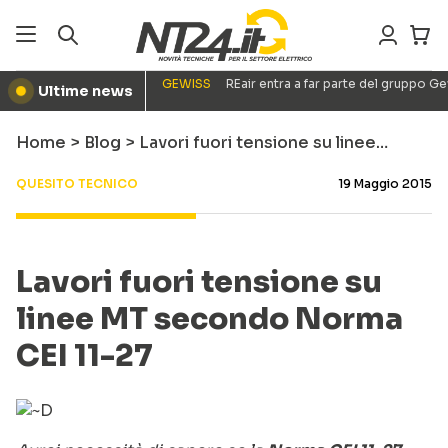
GEWISS
REair entra a far parte del gruppo G
Ultime news
●
Home
>
Blog
>
Lavori fuori tensione su linee…
QUESITO TECNICO
19 Maggio 2015
Lavori fuori tensione su
linee MT secondo Norma
CEI 11-27