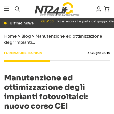
GEWISS
REair entra a far parte del gruppo G
Ultime news
●
Home
>
Blog
>
Manutenzione ed ottimizzazione
degli impianti…
FORMAZIONE TECNICA
5 Giugno 2014
Manutenzione ed
ottimizzazione degli
impianti fotovoltaici:
nuovo corso CEI