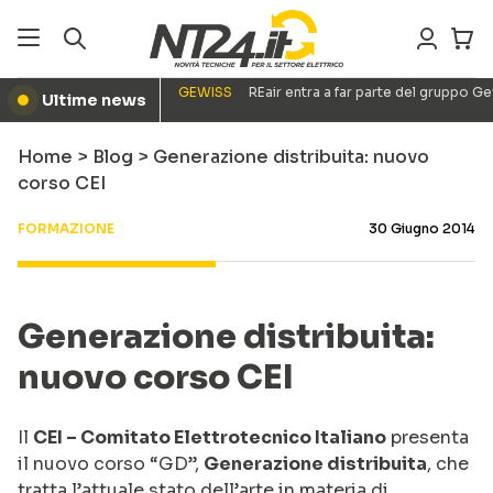
GEWISS
REair entra a far parte del gruppo G
Ultime news
●
Home
>
Blog
>
Generazione distribuita: nuovo
corso CEI
FORMAZIONE
30 Giugno 2014
Generazione distribuita:
nuovo corso CEI
Il
CEI – Comitato Elettrotecnico Italiano
presenta
il nuovo corso “GD”,
Generazione distribuita
, che
tratta l’attuale stato dell’arte in materia di