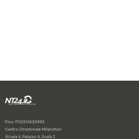
P.Iva: IT02514530993
Centro Direzionale Milanofiori
Strada 4, Palazzo A, Scala 2