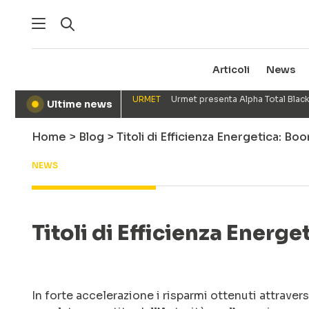
Articoli
News
URMET
Urmet presenta Alpha Total Black
Ultime news
●
Home
>
Blog
>
Titoli di Efficienza Energetica: B
NEWS
Titoli di Efficienza Energe
In forte accelerazione i risparmi ottenuti attraver