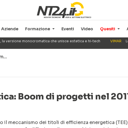
Aziende
Formazione
Eventi
Video
Quesiti
, la versione monocromatica che unisce estetica e hi-tech
VIMAR
L
oom…
tica: Boom di progetti nel 201
so il meccanismo dei titoli di efficienza energetica (TEE)