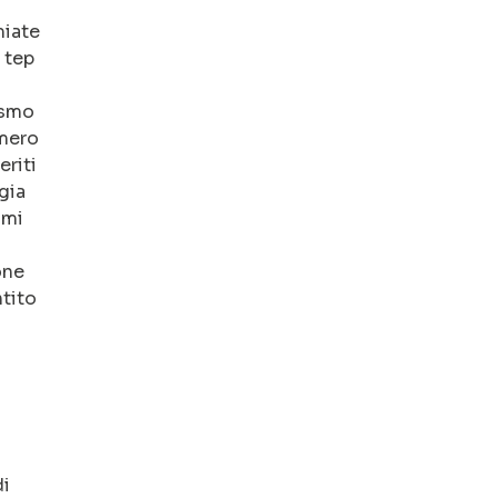
miate
 tep
ismo
umero
eriti
gia
imi
one
ntito
di