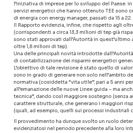
l’iniziativa di imprese per lo sviluppo del Paese: i
servizi energetici che hanno ottenuto TEE sono c
di energia con energy manager, passati da 15 a 22.
Il Rapporto evidenzia, infine, che rispetto agli ol
(corrispondenti a circa 13,3 milioni di tep già rispa
sono stati approvati dall’Autorità in quest’ultim
oltre 1,8 milioni di tep).
Una delle principali novità introdotte dall’Autorit
di contabilizzazione dei risparmi energetici genera
L’obiettivo di tale revisione è stato quello di valo
sono in grado di generare non solo nell’ambito del
normativa (cosiddetta “vita utile”, pari a 5 anni p
all’emanazione delle nuove Linee guida – ma anche 
tecnica”, dando così maggiore sostegno (senza aum
carattere strutturale, che generano i maggiori ris
(quali, ad esempio, quelli sui processi industriali o 
Il provvedimento ha dunque svolto un ruolo determi
evidenziatosi nel periodo precedente alla loro i