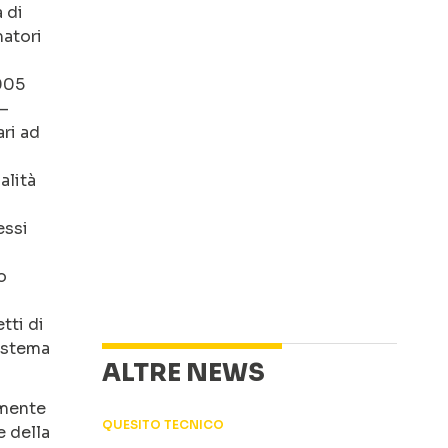
 di
matori
2005
 –
ri ad
alità
essi
o
tti di
sistema
ALTRE NEWS
lmente
QUESITO TECNICO
e della