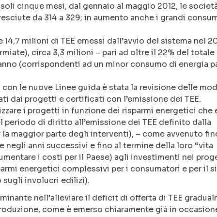
n soli cinque mesi, dal gennaio al maggio 2012, le società
resciute da 314 a 329; in aumento anche i grandi consu
tre 14,7 milioni di TEE emessi dall’avvio del sistema nel 
rmiate), circa 3,3 milioni – pari ad oltre il 22% del totale
o anno (corrispondenti ad un minor consumo di energia pa
à con le nuove Linee guida è stata la revisione delle mod
ti dai progetti e certificati con l’emissione dei TEE.
rizzare i progetti in funzione dei risparmi energetici che 
 periodo di diritto all’emissione dei TEE definito dalla
er la maggior parte degli interventi), – come avvenuto fin
negli anni successivi e fino al termine della loro “vita
entare i costi per il Paese) agli investimenti nei proge
parmi energetici complessivi per i consumatori e per il 
sugli involucri edilizi).
nante nell’alleviare il deficit di offerta di TEE gradua
ntroduzione, come è emerso chiaramente già in occasion