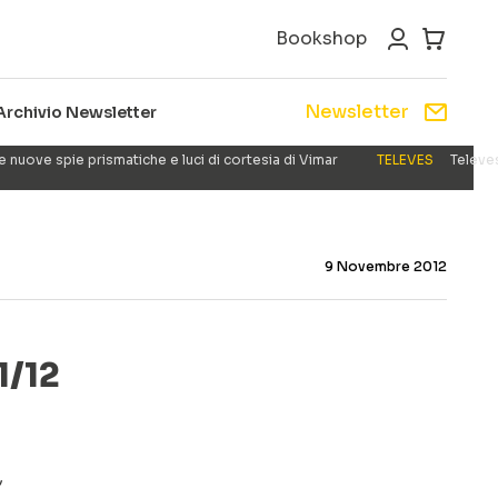
Bookshop
Newsletter
Archivio Newsletter
e nuove spie prismatiche e luci di cortesia di Vimar
TELEVES
Televes
9 Novembre 2012
1/12
,