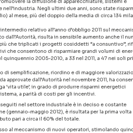
 promuovere la diffusione di apparecchiature, sistemi e
e nell’industria. Negli ultimi due anni, sono state rispar
lio) al mese, più del doppio della media di circa 134 mila
 intermedio relativo all’anno d’obbligo 2011 sul meccan
to dall’Autorità, risulta in sensibile aumento anche il n
più che triplicati i progetti cosiddetti “a consuntivo”, rif
ivi che consentono di risparmiare grandi volumi di ener
el quinquennio 2005-2010, a 33 nel 2011, a 47 nei soli pr
o di semplificazione, riordino e di maggiore valorizzazi
ida approvate dall’Autorità nel novembre 2011, ha conse
a ‘vita utile’, in grado di produrre risparmi energetici
stema, a parità di costi per gli incentivi.
nseguiti nel settore industriale è in deciso e costante
ne (gennaio-maggio 2012), è risultata per la prima volta
buto pari a circa il 60% del totale.
sso al meccanismo di nuovi operatori, stimolando quin