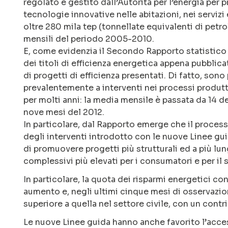
regolato e gestito dall’Autorità per l’energia per
tecnologie innovative nelle abitazioni, nei servizi 
oltre 280 mila tep (tonnellate equivalenti di petro
mensili del periodo 2005-2010.
E, come evidenzia il Secondo Rapporto statistico
dei titoli di efficienza energetica appena pubblica
di progetti di efficienza presentati. Di fatto, sono 
prevalentemente a interventi nei processi produtt
per molti anni: la media mensile è passata da 14 d
nove mesi del 2012.
In particolare, dal Rapporto emerge che il process
degli interventi introdotto con le nuove Linee gu
di promuovere progetti più strutturali ed a più lung
complessivi più elevati per i consumatori e per il si
In particolare, la quota dei risparmi energetici co
aumento e, negli ultimi cinque mesi di osservazio
superiore a quella nel settore civile, con un contri
Le nuove Linee guida hanno anche favorito l’acce