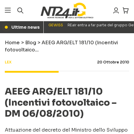
GEWISS
REair entra a far parte del gruppo G
Ultime news
●
Home
>
Blog
>
AEEG ARG/ELT 181/10 (Incentivi
fotovoltaico…
LEX
20 Ottobre 2010
AEEG ARG/ELT 181/10
(Incentivi fotovoltaico –
DM 06/08/2010)
Attuazione del decreto del Ministro dello Sviluppo