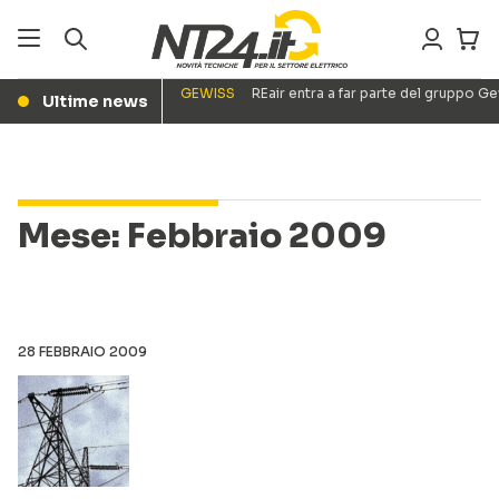
GEWISS
REair entra a far parte del gruppo G
Ultime news
●
Mese:
Febbraio 2009
28 FEBBRAIO 2009