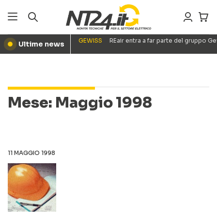
GEWISS
REair entra a far parte del gruppo G
Ultime news
●
Mese:
Maggio 1998
11 MAGGIO 1998