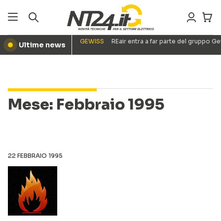
GEWISS
REair entra a far parte del gruppo G
Ultime news
●
Mese:
Febbraio 1995
22 FEBBRAIO 1995