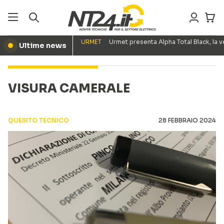
URMET
Urmet presenta Alpha Total Black, la
Ultime news
●
VISURA CAMERALE
QUESITO TECNICO
28 FEBBRAIO 2024