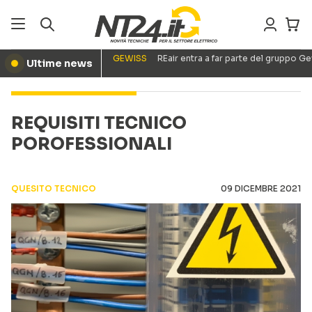
GEWISS
REair entra a far parte del gruppo G
Ultime news
●
REQUISITI TECNICO
POROFESSIONALI
QUESITO TECNICO
09 DICEMBRE 2021