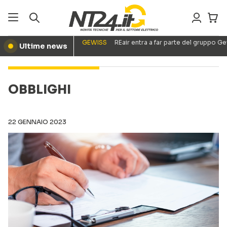
GEWISS
REair entra a far parte del gruppo G
Ultime news
●
OBBLIGHI
22 GENNAIO 2023