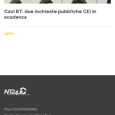
Cavi BT: due inchieste pubbliche CEI in
scadenza
NEWS
P.Iva: IT02514530993