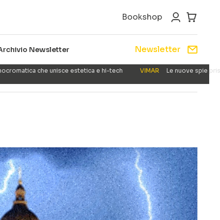
Bookshop
Newsletter
Archivio Newsletter
nocromatica che unisce estetica e hi-tech
VIMAR
Le nuove spie pris