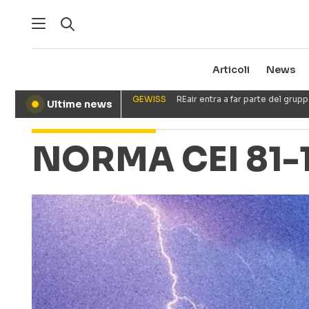
Articoli
News
GEWISS
REair entra a far parte del gru
Ultime news
●
NORMA CEI 81-