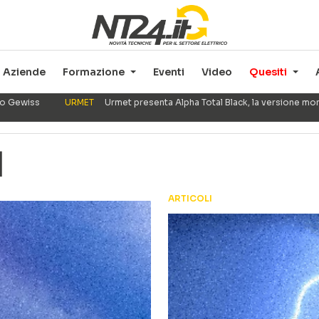
Aziende
Formazione
Eventi
Video
Quesiti
ppo Gewiss
URMET
Urmet presenta Alpha Total Black, la versione mo
1
ARTICOLI