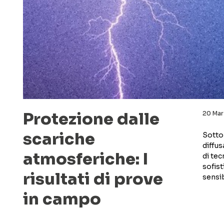
Protezione dalle
20 Mar
scariche
Sotto 
diffu
atmosferiche: I
di te
sofis
risultati di prove
sensibi
in campo