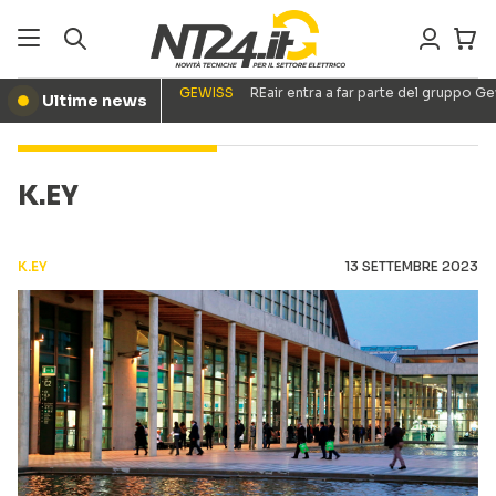
GEWISS
REair entra a far parte del gruppo G
Ultime news
●
K.EY
K.EY
13 SETTEMBRE 2023