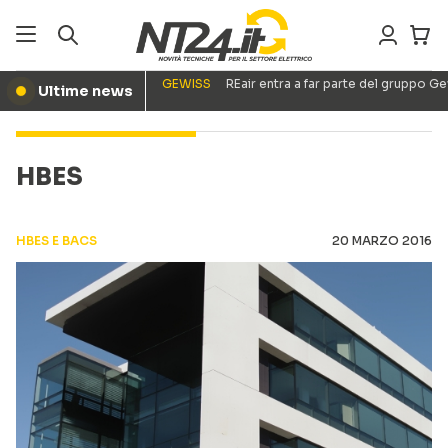
GEWISS
REair entra a far parte del gruppo G
Ultime news
●
HBES
HBES E BACS
20 MARZO 2016