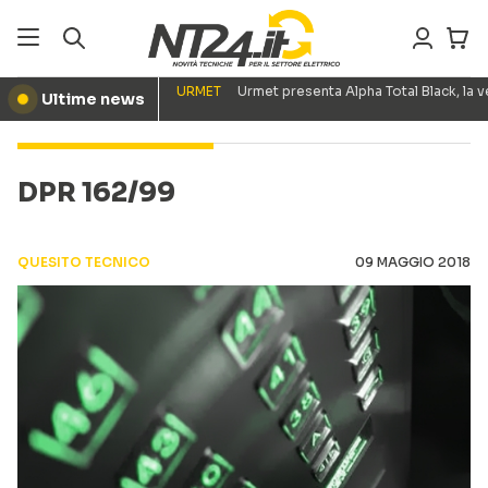
URMET
Urmet presenta Alpha Total Black, la
Ultime news
●
DPR 162/99
QUESITO TECNICO
09 MAGGIO 2018