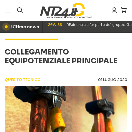
GEWISS
REair entra a far parte del gruppo G
Ultime news
●
COLLEGAMENTO
EQUIPOTENZIALE PRINCIPALE
QUESITO TECNICO
01 LUGLIO 2020