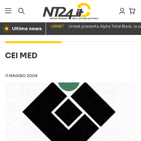
URMET
Urmet presenta Alpha Total Black, la
Ultime news
●
CEI MED
11 MAGGIO 2009