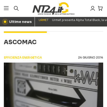
URMET
Urmet presenta Alpha Total Black, la
Ultime news
●
ASCOMAC
EFFICIENZA ENERGETICA
24 GIUGNO 2014