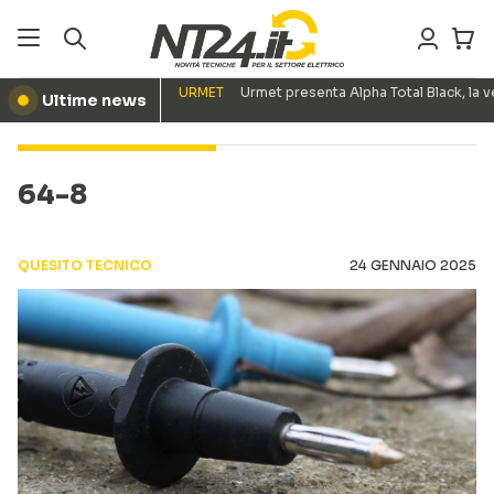
URMET
Urmet presenta Alpha Total Black, la
Ultime news
●
64-8
QUESITO TECNICO
24 GENNAIO 2025