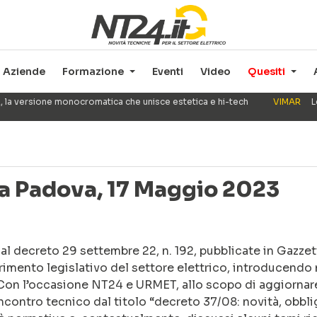
Aziende
Formazione
Eventi
Video
Quesiti
, la versione monocromatica che unisce estetica e hi-tech
VIMAR
L
 a Padova, 17 Maggio 2023
l decreto 29 settembre 22, n. 192, pubblicate in Gazzett
rimento legislativo del settore elettrico, introducendo
. Con l’occasione NT24 e URMET, allo scopo di aggiornare
ncontro tecnico dal titolo “decreto 37/08: novità, obbli