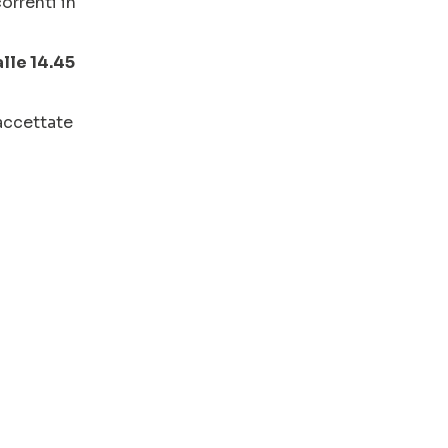
orrenti in
alle 14.45
 accettate