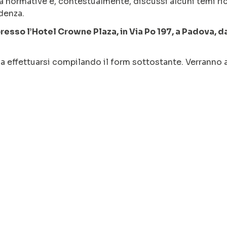
à normative e, contestualmente, discussi alcuni temi ric
denza.
resso l’Hotel Crowne Plaza, in Via Po 197, a Padova, d
da effettuarsi compilando il form sottostante. Verranno