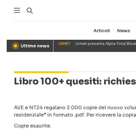
Articoli
News
URMET
Urmet presenta Alpha Total Black
Ultime news
●
Libro 100+ quesiti: richi
AVE e NT24 regalano 2.000 copie del nuovo volume 
residenziale” in formato .pdf. Per ricevere la cop
Copie esaurite.