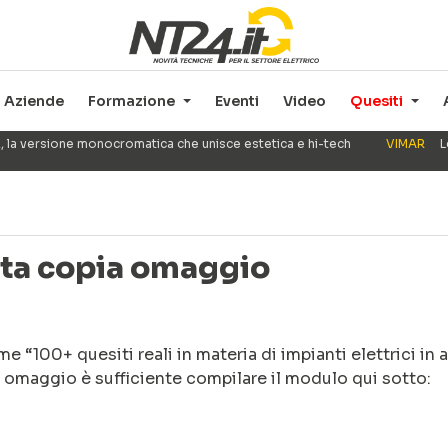
Aziende
Formazione
Eventi
Video
Quesiti
, la versione monocromatica che unisce estetica e hi-tech
VIMAR
L
esta copia omaggio
“100+ quesiti reali in materia di impianti elettrici in 
ia omaggio è sufficiente compilare il modulo qui sotto: