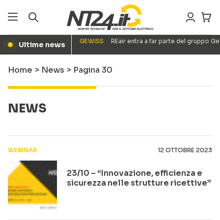
GEWISS
REair entra a far parte del gruppo G
Ultime news
●
Home
>
News
>
Pagina 30
NEWS
WEBINAR
12 OTTOBRE 2023
23/10 – “Innovazione, efficienza e
sicurezza nelle strutture ricettive”