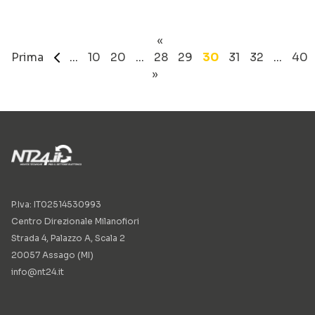
«
Prima
«
...
10
20
...
28
29
30
31
32
...
40
»
P.Iva: IT02514530993
Centro Direzionale Milanofiori
Strada 4, Palazzo A, Scala 2
20057 Assago (MI)
info@nt24.it