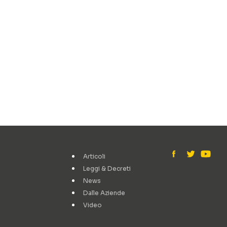
Articoli
Leggi & Decreti
News
Dalle Aziende
Video