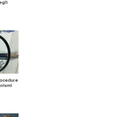
egli
rocedure
anismi