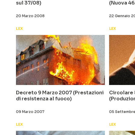
sul 37/08)
(Nuova 46
20 Marzo 2008
22 Gennaio 
LEX
LEX
Decreto 9 Marzo 2007 (Prestazioni
Circolare
di resistenza al fuoco)
(Produzio
09 Marzo 2007
05 Settembr
LEX
LEX