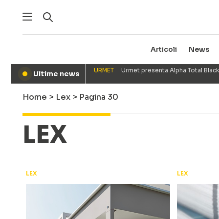
Articoli
News
URMET
Urmet presenta Alpha Total Black
Ultime news
●
Home
>
Lex
>
Pagina 30
LEX
LEX
LEX