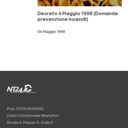
Decreto 4 Maggio 1998 (Domanda
prevenzione incendi)
04 Maggio 1998
P.Iva: IT02514530993
Centro Direzionale Milanofiori
Strada 4, Palazzo A, Scala 2