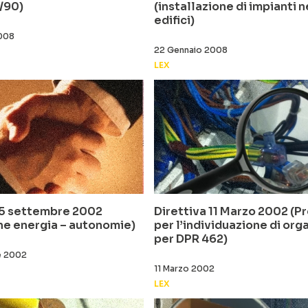
/90)
(installazione di impianti n
edifici)
2008
22 Gennaio 2008
LEX
 5 settembre 2002
Direttiva 11 Marzo 2002 (P
ne energia – autonomie)
per l’individuazione di org
per DPR 462)
e 2002
11 Marzo 2002
LEX