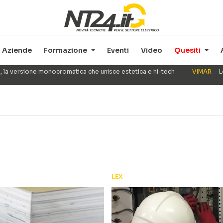
Aziende
Formazione
Eventi
Video
Quesiti
, la versione monocromatica che unisce estetica e hi-tech
VIMAR
L
LEX