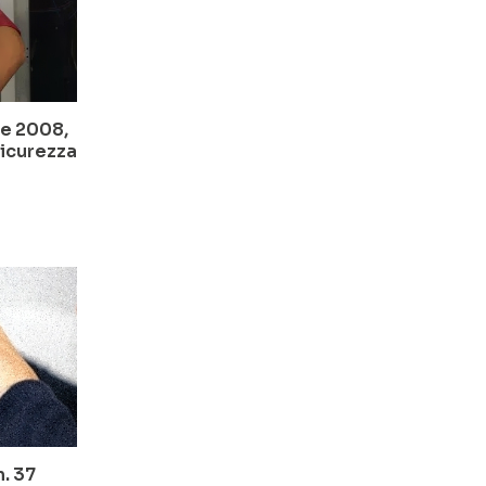
le 2008,
sicurezza
. 37