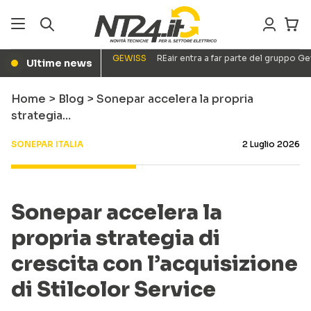
GEWISS
REair entra a far parte del gruppo G
Ultime news
●
Home
>
Blog
>
Sonepar accelera la propria
strategia…
SONEPAR ITALIA
2 Luglio 2026
Sonepar accelera la
propria strategia di
crescita con l’acquisizione
di Stilcolor Service