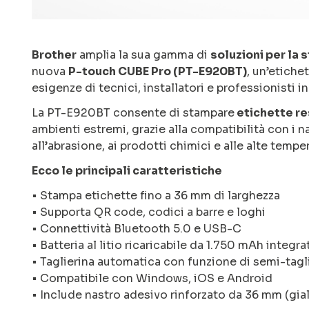
Brother
amplia la sua gamma di
soluzioni per la
nuova
P-touch CUBE Pro (PT-E920BT)
, un’etiche
esigenze di tecnici, installatori e professionisti 
La PT-E920BT consente di stampare
etichette re
ambienti estremi, grazie alla compatibilità con i na
all’abrasione, ai prodotti chimici e alle alte tempe
Ecco le principali caratteristiche
• Stampa etichette fino a 36 mm di larghezza
• Supporta QR code, codici a barre e loghi
• Connettività Bluetooth 5.0 e USB-C
• Batteria al litio ricaricabile da 1.750 mAh integra
• Taglierina automatica con funzione di semi-tagl
• Compatibile con Windows, iOS e Android
• Include nastro adesivo rinforzato da 36 mm (gia