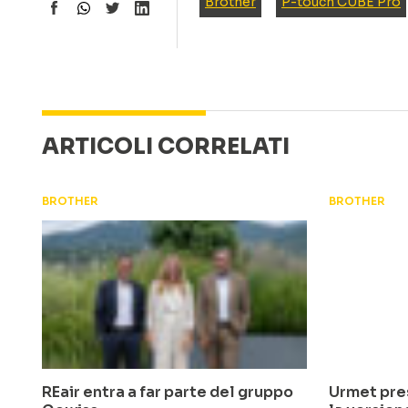
Brother
P-touch CUBE Pro
ARTICOLI CORRELATI
BROTHER
BROTHER
REair entra a far parte del gruppo
Urmet pres