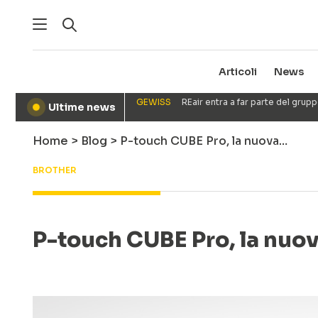
Articoli
News
GEWISS
REair entra a far parte del gru
Ultime news
●
Home
>
Blog
>
P-touch CUBE Pro, la nuova…
BROTHER
P-touch CUBE Pro, la nuova