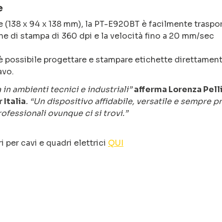
e
e (138 x 94 x 138 mm), la PT-E920BT è facilmente traspor
one di stampa di 360 dpi e la velocità fino a 20 mm/sec
, è possibile progettare e stampare etichette direttamen
avo.
 in ambienti tecnici e industriali”
afferma Lorenza Pell
 Italia
. “Un dispositivo affidabile, versatile e sempre p
rofessionali ovunque ci si trovi.”
 per cavi e quadri elettrici
QUI