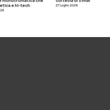
ne monocromatica che
cortesia di Vimar
etica e hi-tech
27 Luglio 2026
026