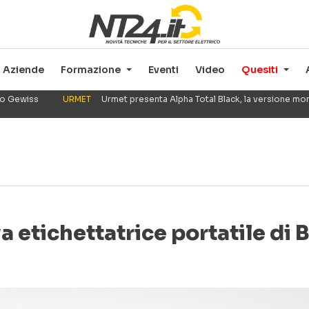
Aziende
Formazione
Eventi
Video
Quesiti
ppo Gewiss
URMET
Urmet presenta Alpha Total Black, la versione mo
 etichettatrice portatile di 