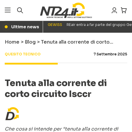
GEWISS
REair entra a far parte del gruppo G
Ultime news
●
Home
>
Blog
>
Tenuta alla corrente di corto…
QUESITO TECNICO
7 Settembre 2025
Tenuta alla corrente di
corto circuito Isccr
Che cosa si intende per “tenuta alla corrente di