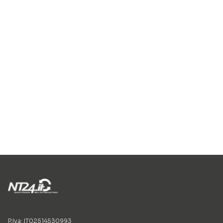
P.Iva: IT02514530993