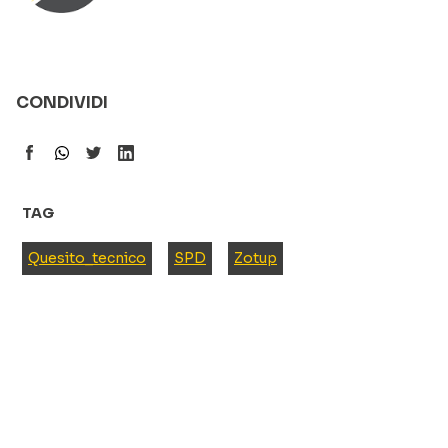
CONDIVIDI
TAG
Quesito_tecnico
SPD
Zotup